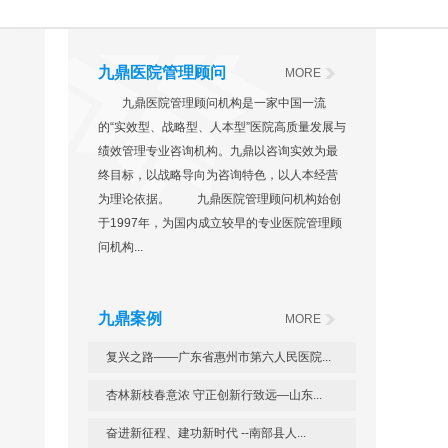
九鼎医院管理顾问
MORE
九鼎医院管理顾问机构是一家中国一流
的“实效型、战略型、人本型”医院高质量发展与
绩效管理专业咨询机构。九鼎以咨询实效为最
终目标，以战略导向为咨询特色，以人本经营
为理论依据。 九鼎医院管理顾问机构始创
于1997年，为国内成立较早的专业医院管理顾
问机构...
九鼎案例
MORE
复兴之路——广东省惠州市第六人民医院...
杏林新枝春意浓 守正创新行致远—山东...
奋进新征程、建功新时代 --南部县人...