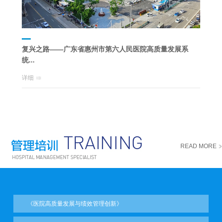
复兴之路——广东省惠州市第六人民医院高质量发展系
杏林新
统...
详细
详细
READ MORE
《医院高质量发展与绩效管理创新》