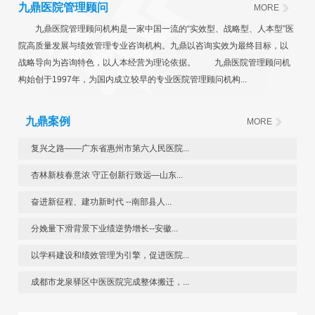
九鼎医院管理顾问
MORE
九鼎医院管理顾问机构是一家中国一流的“实效型、战略型、人本型”医
院高质量发展与绩效管理专业咨询机构。九鼎以咨询实效为最终目标，以
战略导向为咨询特色，以人本经营为理论依据。 九鼎医院管理顾问机
构始创于1997年，为国内成立较早的专业医院管理顾问机构...
九鼎案例
MORE
复兴之路——广东省惠州市第六人民医院...
杏林新枝春意浓 守正创新行致远—山东...
奋进新征程、建功新时代 --南部县人...
分娩量下滑背景下业绩逆势增长--安徽...
以学科建设和绩效管理为引擎，促进医院...
成都市龙泉驿区中医医院完成整体搬迁，...