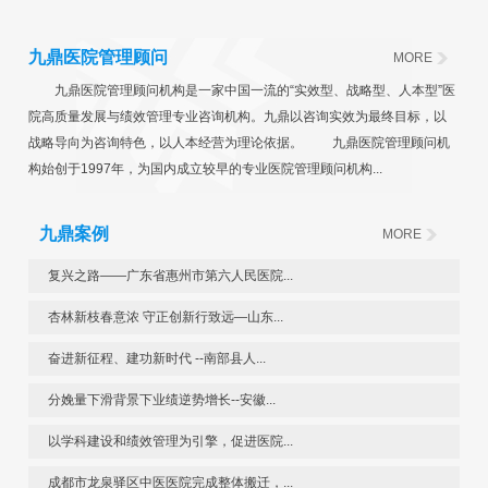
九鼎医院管理顾问
MORE
九鼎医院管理顾问机构是一家中国一流的“实效型、战略型、人本型”医
院高质量发展与绩效管理专业咨询机构。九鼎以咨询实效为最终目标，以
战略导向为咨询特色，以人本经营为理论依据。 九鼎医院管理顾问机
构始创于1997年，为国内成立较早的专业医院管理顾问机构...
九鼎案例
MORE
复兴之路——广东省惠州市第六人民医院...
杏林新枝春意浓 守正创新行致远—山东...
奋进新征程、建功新时代 --南部县人...
分娩量下滑背景下业绩逆势增长--安徽...
以学科建设和绩效管理为引擎，促进医院...
成都市龙泉驿区中医医院完成整体搬迁，...