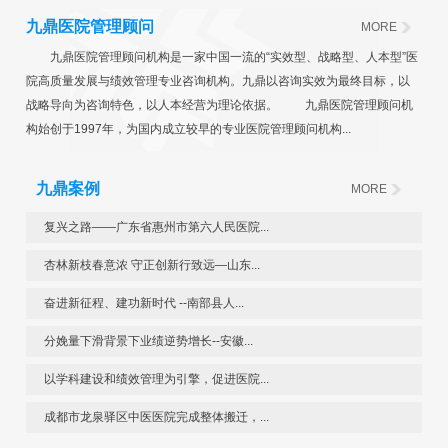
九鼎医院管理顾问
MORE
九鼎医院管理顾问机构是一家中国一流的“实效型、战略型、人本型”医
院高质量发展与绩效管理专业咨询机构。九鼎以咨询实效为最终目标，以
战略导向为咨询特色，以人本经营为理论依据。 九鼎医院管理顾问机
构始创于1997年，为国内成立较早的专业医院管理顾问机构...
九鼎案例
MORE
复兴之路——广东省惠州市第六人民医院...
杏林新枝春意浓 守正创新行致远—山东...
奋进新征程、建功新时代 --南部县人...
分娩量下滑背景下业绩逆势增长--安徽...
以学科建设和绩效管理为引擎，促进医院...
成都市龙泉驿区中医医院完成整体搬迁，...