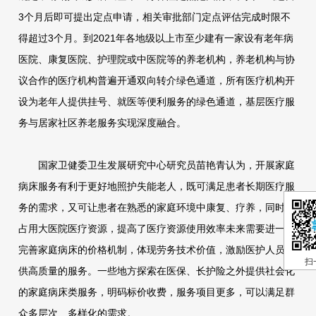
3个月后即可提出定点申请，相关审批部门定点评估完成时限不
得超过3个月。到2021年各地级以上市至少建有一家设有老年病
医院、康复医院、护理院或中医院等的养老机构，养老机构与协
议合作的医疗机构普遍开通双向转介绿色通道，所有医疗机构开
设为老年人提供挂号、就医等便利服务的绿色通道，基层医疗服
务与居家社区养老服务实现深度融合。
国家卫健委卫生发展研究中心研究员苗艳青认为，开展家庭
病床服务有利于更好地照护失能老人，既可满足患者长期医疗服
务的需求，又可让患者在熟悉的家庭环境中康复、疗养，同时不
占用大医院医疗资源，提高了医疗资源使用效率未来需要进一步
完善家庭病床的价格机制，体现劳务技术价值，激励医护人员提
扫
供高质量的服务。一些地方探索在医保、长护险之外提供社会化
的家庭病床类服务，明码标价收费，服务项目更多，可以满足群
众多层次、多样化的需求。