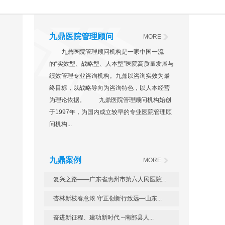
九鼎医院管理顾问
MORE
九鼎医院管理顾问机构是一家中国一流
的“实效型、战略型、人本型”医院高质量发展与
绩效管理专业咨询机构。九鼎以咨询实效为最
终目标，以战略导向为咨询特色，以人本经营
为理论依据。 九鼎医院管理顾问机构始创
于1997年，为国内成立较早的专业医院管理顾
问机构...
九鼎案例
MORE
复兴之路——广东省惠州市第六人民医院...
杏林新枝春意浓 守正创新行致远—山东...
奋进新征程、建功新时代 --南部县人...