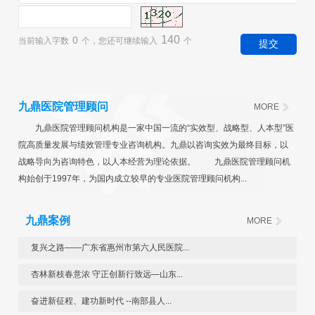
140
0
当前输入字数
个，您还可继续输入
个
九鼎医院管理顾问
MORE
九鼎医院管理顾问机构是一家中国一流的“实效型、战略型、人本型”医
院高质量发展与绩效管理专业咨询机构。九鼎以咨询实效为最终目标，以
战略导向为咨询特色，以人本经营为理论依据。 九鼎医院管理顾问机
构始创于1997年，为国内成立较早的专业医院管理顾问机构...
九鼎案例
MORE
复兴之路——广东省惠州市第六人民医院...
杏林新枝春意浓 守正创新行致远—山东...
奋进新征程、建功新时代 --南部县人...