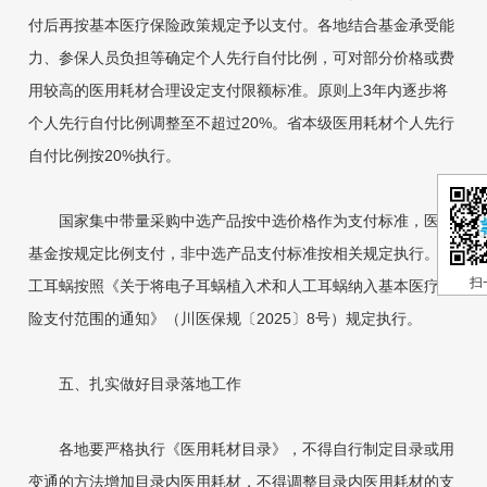
付后再按基本医疗保险政策规定予以支付。各地结合基金承受能
力、参保人员负担等确定个人先行自付比例，可对部分价格或费
用较高的医用耗材合理设定支付限额标准。原则上3年内逐步将
个人先行自付比例调整至不超过20%。省本级医用耗材个人先行
自付比例按20%执行。
国家集中带量采购中选产品按中选价格作为支付标准，医保
基金按规定比例支付，非中选产品支付标准按相关规定执行。人
扫
工耳蜗按照《关于将电子耳蜗植入术和人工耳蜗纳入基本医疗保
险支付范围的通知》（川医保规〔2025〕8号）规定执行。
五、扎实做好目录落地工作
各地要严格执行《医用耗材目录》，不得自行制定目录或用
变通的方法增加目录内医用耗材，不得调整目录内医用耗材的支