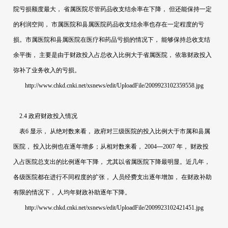
院亏损额度最大，
省属医院尽管药品收支结余率在下降，
但还能保持一定
的利润空间，
市属医院和县属医院药品收支结余率也存在一定程度的亏
损。市属医院和县属医院在医疗和药品亏损的情况下，
能够保持总收支结
余平衡，
主要是由于财政投入占总收入比例大于省属医院，
依靠财政投入
弥补了业务收入的亏损。
http://www.chkd.cnki.net/xsnews/edit/UploadFile/2009923102359558.jpg
2.4
政府财政投入情况
表
6
显示，
从绝对数来看，
政府对三级医院的投入比例大于市属和县属
医院，
投入比例也在逐年增多；从相对数来看，
2004
—
2007
年，
财政投
入占医院总支出的比例逐年下降，
尤其以省属医院下降最明显。近几年，
各级医院都在进行不同程度的扩张，
人员经费支出逐年增加，
在财政补助
有限的情况下，
人均年财政补助逐年下降。
http://www.chkd.cnki.net/xsnews/edit/UploadFile/2009923102421451.jpg