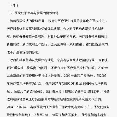
3
讨论
3.1
医院处于生存与发展的两难境地
随着我国经济的快速发展，
政府对医疗卫生行业的改革也在逐步推进，
医疗服务体系改革和预防保健体系改革、公立医疗机构内部运行机制改
革、医药分开核算分别管理、财政补助范围和形式、医疗服务价格和药品
价格调整、新型农村合作医疗、全民医保等一系列措施，
都对医院发展与
改革产生着深远的影响。
政府和社会普遍认为医疗行业是一个具有较高经济效益的行业，
为解决
百姓“看病难、看病贵”
的问题，
不断加大对医疗费用控制的力度。
2000
年
以来新疆的医疗费用处于持续上升状态，
2006
年出现了负增长，
到
2007
年医疗费用增长率为
3.1%
，
低于
2007
年新疆
GDP
和城乡居民收入增长幅
度，
经过几年的波动起伏，
医疗费用终于控制到了基本合理的水平，
可是
政府在减轻群众医疗负担的同时却是以牺牲医院的经济利益为代价的。
2004
—
2007
年，
各级医院的工作量和工作效率均有大幅上升，
医院的服务
量已比
5
年前翻了
1
倍甚至
2
倍，
但医疗却收不抵支，
且亏损额越来越大，