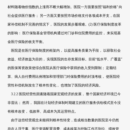
材料随着物价指数的上涨而不断大幅增加。医院一方面要按照“福利价格”
向
社会提供医疗服务；
另一方面又要按照市场价格支付各项成本开支，在国
家补偿机制不完善的情况下，
医院的发展步履艰难。
(2)
医疗保险制度改革
的影响：
医疗保险基金管理机构通过对门诊和住院费用的监控，
来实现基
金医疗保险的收支平衡。
医院是在医疗保险制度的框架内，
以提高服务质量为手段，
以获取社会
效益、经济效益为目的，
实现医院的生存发展目标。目前“低水平、广覆盖”
的医保筹资政策使综合医院从医疗保险中获得的收入受到限制；
定额结
算、病人自付费用比例增加和管理部门对保险费用的封顶考核，
使医院经
营性补偿机制发生了根本性变化，
也增加了医院的经济风险。
3.2.2
医院经营性因素随着国家宏观经济的发展，
整个国家经济环境已今
非昔比；
然而，
我国在计划经济体制时期建立的医疗服务供给模式至今没
有根本改变，
低效率、高成本为其运营特点。
由于这些经营观念未能得到根本性转变，造成相当数量的医院至今仍然
存在人浮于事、医疗资源配置浪费、成本核算与控制工作不到位、绩效管