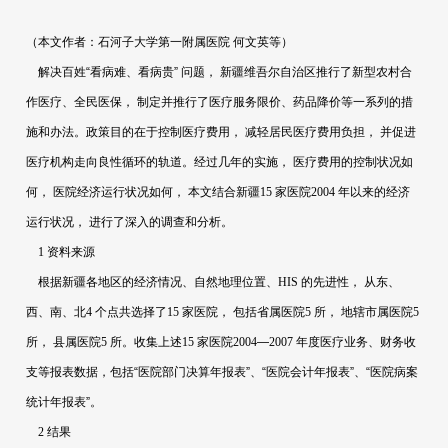
（本文作者：石河子大学第一附属医院
何文英等）
解决百姓“看病难、看病贵”
问题，
新疆维吾尔自治区推行了新型农村合
作医疗、全民医保，
制定并推行了医疗服务限价、药品降价等一系列的措
施和办法。政策目的在于控制医疗费用，
减轻居民医疗费用负担，
并促进
医疗机构走向良性循环的轨道。经过几年的实施，
医疗费用的控制状况如
何，
医院经济运行状况如何，
本文结合新疆
15
家医院
2004
年以来的经济
运行状况，
进行了深入的调查和分析。
1
资料来源
根据新疆各地区的经济情况、自然地理位置、
HIS
的先进性，
从东、
西、南、北
4
个点共选择了
15
家医院，
包括省属医院
5
所，
地辖市属医院
5
所，
县属医院
5
所。收集上述
15
家医院
2004
—
2007
年度医疗业务、财务收
支等报表数据，包括“医院部门决算年报表”、“医院会计年报表”、“医院病案
统计年报表”。
2
结果