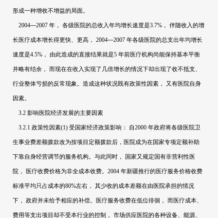
形成一种增收不增益的局面。
2004
—
2007
年，
各级医院的总收入年均增长速度是
3.7%
，
伴随收入的增
长医疗成本增长得更快、更高，
2004
—
2007
年各级医院的总支出年均增长
速度是
4.5%
，
由此造成的直接结果就是
5
年前医疗机构尚能保持基本平衡
并略有结余，
而现在在收入实现了几倍增长的情况下却出现了收不抵支、
行业整体亏损的反常现象。造成这种状况既有政策性因素，
又有医院自身
因素。
3.2
影响医院经济发展的主要因素
3.2.1
政策性因素
(1)
受国家经济政策影响：
自
2000
年政府将各级医院卫
生事业费差额拨款改为按项目定额拨款后，医院成为在国家专项定额补助
下靠自身经营调节的服务机构。与此同时，
国家又规定国有非营利性医
院，
医疗收费价格为非全成本收费。
2004
年新疆推行的医疗服务价格收费
标准平均只占成本的
80%
左右，
其少收的成本差额在由医院承担的情况
下，
政府并未给予相应的补偿。医疗服务收费在低位徘徊，
而医疗成本、
费用等支出项目却不受本行业的控制，
市场供应医院的各种设备、能源、