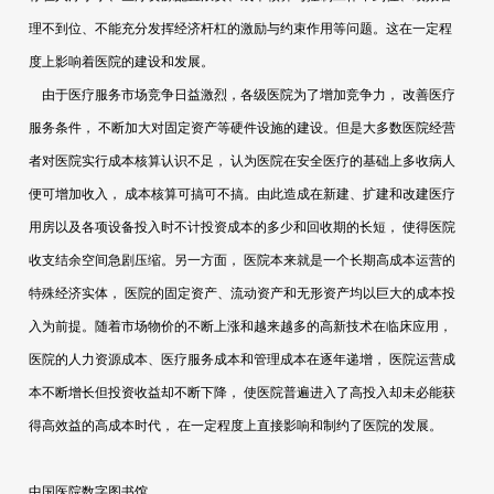
理不到位、不能充分发挥经济杆杠的激励与约束作用等问题。这在一定程
度上影响着医院的建设和发展。
由于医疗服务市场竞争日益激烈，各级医院为了增加竞争力，
改善医疗
服务条件，
不断加大对固定资产等硬件设施的建设。但是大多数医院经营
者对医院实行成本核算认识不足，
认为医院在安全医疗的基础上多收病人
便可增加收入，
成本核算可搞可不搞。由此造成在新建、扩建和改建医疗
用房以及各项设备投入时不计投资成本的多少和回收期的长短，
使得医院
收支结余空间急剧压缩。另一方面，
医院本来就是一个长期高成本运营的
特殊经济实体，
医院的固定资产、流动资产和无形资产均以巨大的成本投
入为前提。随着市场物价的不断上涨和越来越多的高新技术在临床应用，
医院的人力资源成本、医疗服务成本和管理成本在逐年递增，
医院运营成
本不断增长但投资收益却不断下降，
使医院普遍进入了高投入却未必能获
得高效益的高成本时代，
在一定程度上直接影响和制约了医院的发展。
中国医院数字图书馆