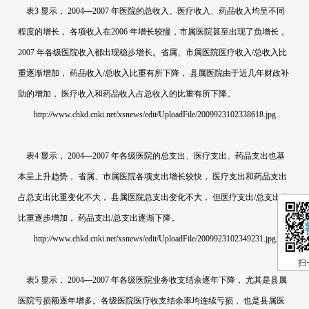
表
3
显示，
2004
—
2007
年医院的总收入、医疗收入、药品收入均呈不同
程度的增长，
各项收入在
2006
年增长较慢，市属医院甚至出现了负增长，
2007
年各级医院收入都出现稳步增长。省属、市属医院医疗收入
/
总收入比
重逐渐增加，
药品收入
/
总收入比重有所下降，
县属医院由于近几年财政补
助的增加，
医疗收入和药品收入占总收入的比重有所下降。
http://www.chkd.cnki.net/xsnews/edit/UploadFile/2009923102338618.jpg
表
4
显示，
2004
—
2007
年各级医院的总支出、医疗支出、药品支出也基
本呈上升趋势，
省属、市属医院各项支出增长较快，
医疗支出和药品支出
占总支出比重变化不大，
县属医院总支出变化不大，
但医疗支出
/
总支出的
比重逐步增加，
药品支出
/
总支出逐渐下降。
http://www.chkd.cnki.net/xsnews/edit/UploadFile/2009923102349231.jpg
扫
表
5
显示，
2004
—
2007
年各级医院业务收支结余逐年下降，
尤其是县属
医院亏损额逐年增多。各级医院医疗收支结余率均连续亏损，
也是县属医