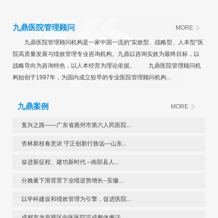
九鼎医院管理顾问
MORE
九鼎医院管理顾问机构是一家中国一流的“实效型、战略型、人本型”医
院高质量发展与绩效管理专业咨询机构。九鼎以咨询实效为最终目标，以
战略导向为咨询特色，以人本经营为理论依据。 九鼎医院管理顾问机
构始创于1997年，为国内成立较早的专业医院管理顾问机构...
九鼎案例
MORE
复兴之路——广东省惠州市第六人民医院...
杏林新枝春意浓 守正创新行致远—山东...
奋进新征程、建功新时代 --南部县人...
分娩量下滑背景下业绩逆势增长--安徽...
以学科建设和绩效管理为引擎，促进医院...
成都市龙泉驿区中医医院完成整体搬迁，...