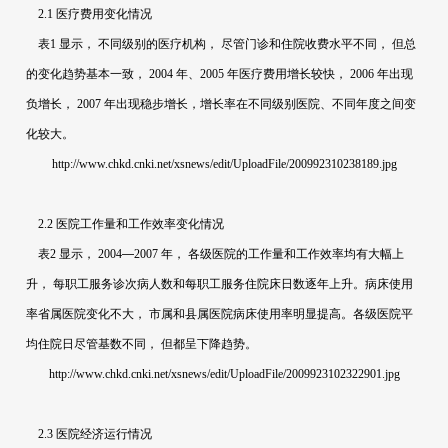
2.1
医疗费用变化情况
表
1
显示，
不同级别的医疗机构，
尽管门诊和住院收费水平不同，
但总
的变化趋势基本一致，
2004
年、
2005
年医疗费用增长较快，
2006
年出现
负增长，
2007
年出现稳步增长，增长率在不同级别医院、不同年度之间变
化较大。
http://www.chkd.cnki.net/xsnews/edit/UploadFile/200992310238189.jpg
2.2
医院工作量和工作效率变化情况
表
2
显示，
2004
—
2007
年，
各级医院的工作量和工作效率均有大幅上
升，
每职工服务诊次病人数和每职工服务住院床日数逐年上升。病床使用
率省属医院变化不大，
市属和县属医院病床使用率明显提高。各级医院平
均住院日尽管基数不同，
但都呈下降趋势。
http://www.chkd.cnki.net/xsnews/edit/UploadFile/2009923102322901.jpg
2.3
医院经济运行情况